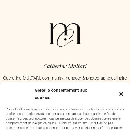
Catherine Multari
Catherine MULTARI, community manager & photographe culinaire
à Nice, j’accompagne les commerces, restaurants et marques
Gérer le consentement aux
culinaires à mettre en valeur avec passion leur savoir-faire. Basée
cookies
dans les Alpes-Maritimes – Je me déplace à Antibes, Nice,
Cannes, Grasse, Toulon, Aix-en-Provence et dans tout le Var.
Pour offrir les meilleures expériences, nous utilisons des technologies telles que les
cookies pour stocker et/ou accéder aux informations des appareils. Le fait de
consentir à ces technologies nous permettra de traiter des données telles que le
comportement de navigation ou les ID uniques sur ce site. Le fait de ne pas
consentir ou de retirer son consentement peut avoir un effet négatif sur certaines