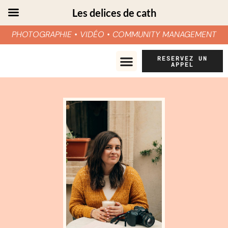
Les delices de cath
PHOTOGRAPHIE • VIDÉO • COMMUNITY MANAGEMENT
Aller
RESERVEZ UN
APPEL
au
contenu