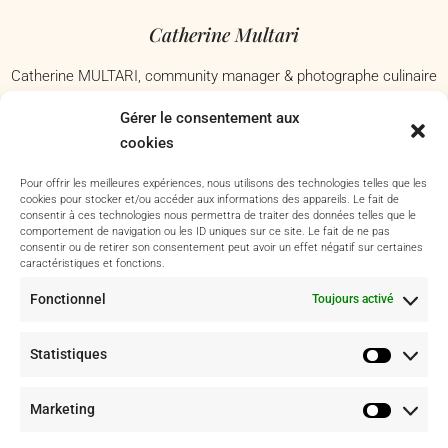
Catherine Multari
Catherine MULTARI, community manager & photographe culinaire
à Nice, j’accompagne les commerces, restaurants et marques
Gérer le consentement aux
culinaires à mettre en valeur avec passion leur savoir-faire. Basée
cookies
dans les Alpes-Maritimes – Je me déplace à Antibes, Nice,
Cannes, Grasse, Toulon, Aix-en-Provence et dans tout le Var.
Pour offrir les meilleures expériences, nous utilisons des technologies telles que les
cookies pour stocker et/ou accéder aux informations des appareils. Le fait de
consentir à ces technologies nous permettra de traiter des données telles que le
comportement de navigation ou les ID uniques sur ce site. Le fait de ne pas
consentir ou de retirer son consentement peut avoir un effet négatif sur certaines
Portfolio & Instagram
caractéristiques et fonctions.
Fonctionnel
Toujours activé
Projet culinaire
Photo culinaire
Statistiques
Instagram
Marketing
Me suivre