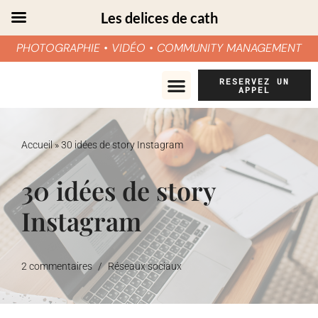
Les delices de cath
PHOTOGRAPHIE • VIDÉO • COMMUNITY MANAGEMENT
Aller
RESERVEZ UN
APPEL
au
contenu
Accueil
»
30 idées de story Instagram
30 idées de story
Instagram
2 commentaires
Réseaux sociaux