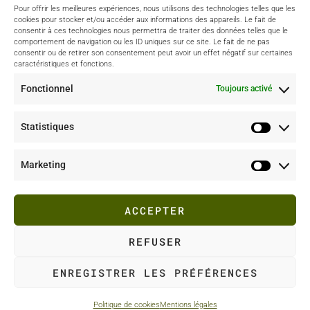
Cannes, Grasse, Toulon, Aix-en-Provence et dans tout le Var.
Pour offrir les meilleures expériences, nous utilisons des technologies telles que les
cookies pour stocker et/ou accéder aux informations des appareils. Le fait de
consentir à ces technologies nous permettra de traiter des données telles que le
comportement de navigation ou les ID uniques sur ce site. Le fait de ne pas
consentir ou de retirer son consentement peut avoir un effet négatif sur certaines
Portfolio & Instagram
caractéristiques et fonctions.
Fonctionnel
Toujours activé
Projet culinaire
Photo culinaire
Statistiques
Instagram
Marketing
Me suivre
ACCEPTER
REFUSER
ENREGISTRER LES PRÉFÉRENCES
TOP
Politique de cookies
Mentions légales