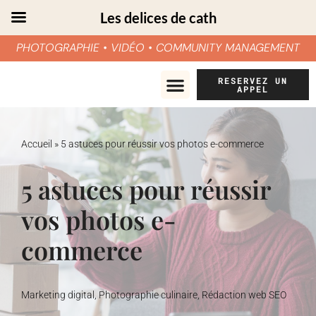
Les delices de cath
PHOTOGRAPHIE • VIDÉO • COMMUNITY MANAGEMENT
Aller
RESERVEZ UN
APPEL
au
contenu
Accueil
»
5 astuces pour réussir vos photos e-commerce
5 astuces pour réussir
vos photos e-
commerce
Marketing digital
,
Photographie culinaire
,
Rédaction web SEO