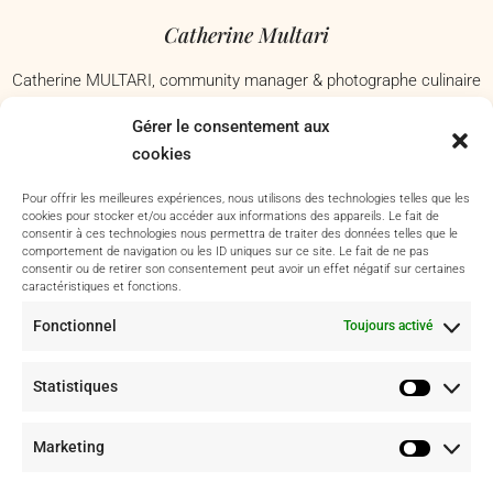
Catherine Multari
Catherine MULTARI, community manager & photographe culinaire
à Nice, j’accompagne les commerces, restaurants et marques
Gérer le consentement aux
culinaires à mettre en valeur avec passion leur savoir-faire. Basée
cookies
dans les Alpes-Maritimes – Je me déplace à Antibes, Nice,
Cannes, Grasse, Toulon, Aix-en-Provence et dans tout le Var.
Pour offrir les meilleures expériences, nous utilisons des technologies telles que les
cookies pour stocker et/ou accéder aux informations des appareils. Le fait de
consentir à ces technologies nous permettra de traiter des données telles que le
comportement de navigation ou les ID uniques sur ce site. Le fait de ne pas
consentir ou de retirer son consentement peut avoir un effet négatif sur certaines
Portfolio & Instagram
caractéristiques et fonctions.
Fonctionnel
Toujours activé
Projet culinaire
Photo culinaire
Statistiques
Instagram
Marketing
Me suivre