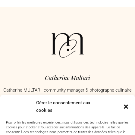
Catherine Multari
Catherine MULTARI, community manager & photographe culinaire
à Nice, j’accompagne les commerces, restaurants et marques
Gérer le consentement aux
culinaires à mettre en valeur avec passion leur savoir-faire. Basée
cookies
dans les Alpes-Maritimes – Je me déplace à Antibes, Nice,
Cannes, Grasse, Toulon, Aix-en-Provence et dans tout le Var.
Pour offrir les meilleures expériences, nous utilisons des technologies telles que les
cookies pour stocker et/ou accéder aux informations des appareils. Le fait de
consentir à ces technologies nous permettra de traiter des données telles que le