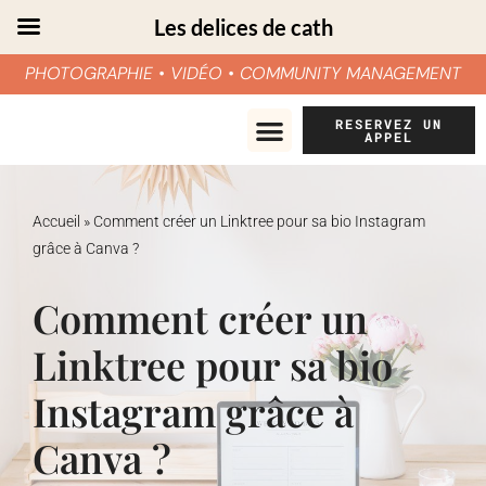
Les delices de cath
PHOTOGRAPHIE • VIDÉO • COMMUNITY MANAGEMENT
Aller
RESERVEZ UN
APPEL
au
contenu
Accueil
»
Comment créer un Linktree pour sa bio Instagram
grâce à Canva ?
Comment créer un
Linktree pour sa bio
Instagram grâce à
Canva ?