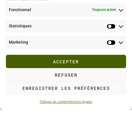
Portfolio & Instagram
Fonctionnel
Toujours activé
Projet culinaire
Statistiques
Photo culinaire
Instagram
Marketing
Me suivre
ACCEPTER
REFUSER
ENREGISTRER LES PRÉFÉRENCES
TOP
Politique de cookies
Mentions légales
© 2025
MENTIONS LÉGALES
CGV
TEMPLATE BY LIW STUDIO