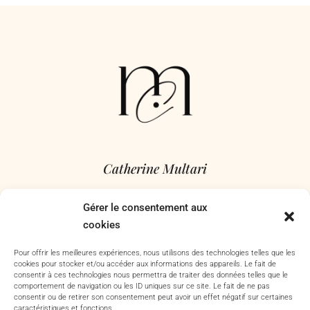
Catherine Multari
Catherine MULTARI, community manager & photographe culinaire
Gérer le consentement aux
à Nice, j’accompagne les commerces, restaurants et marques
cookies
culinaires à mettre en valeur avec passion leur savoir-faire. Basée
dans les Alpes-Maritimes – Je me déplace à Antibes, Nice,
Pour offrir les meilleures expériences, nous utilisons des technologies telles que les
cookies pour stocker et/ou accéder aux informations des appareils. Le fait de
Cannes, Grasse, Toulon, Aix-en-Provence et dans tout le Var.
consentir à ces technologies nous permettra de traiter des données telles que le
comportement de navigation ou les ID uniques sur ce site. Le fait de ne pas
consentir ou de retirer son consentement peut avoir un effet négatif sur certaines
caractéristiques et fonctions.